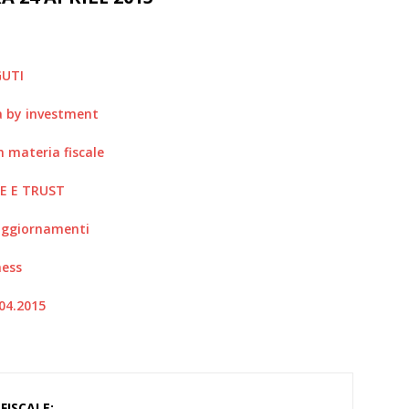
GUTI
a by investment
 materia fiscale
E E TRUST
 aggiornamenti
ness
04.2015
FISCALE: