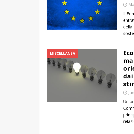
Ma
Il Fo
entra
della
soste
Eco
MISCELLANEA
man
ori
dai
sti
Ja
Un an
Commi
princ
relaz