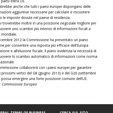
i paesi extra UE.
tirebbe anche che tutti i paesi europei dispongano delle
mazioni aggiuntive necessarie per calcolare e riscuotere
o le imposte dovute nel paese di residenza.
si troverebbe inoltre in una posizione negoziale migliore per
overe uno scambio più intenso di informazioni fiscali a
lo mondiale.
icembre 2012 la Commissione ha presentato un piano
one per consentire una risposta più efficace dell’Europa
asione e all’elusione fiscale. Il piano evidenzia la necessità di
overe lo scambio automatico di informazioni come norma
nazionale.
mmissione collaborerà con i paesi europei per garantire
i prossimi vertici del G8 (giugno 2013) e del G20 (settembre
 possa emergere una forte posizione comune dell’UE.
: Commissione Europea
ERAL TERMS OF BUSINESS
CERCA SUL SITO