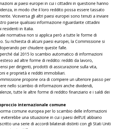
mazioni ai paesi europei in cui i cittadini in questione hanno
sidenza, in modo che il loro reddito possa essere tassato
mente. Viceversa gli altri paesi europei sono tenuti a inviare
stro paese qualsiasi informazione riguardante cittadini
ni residenti in Italia.
uale normativa non si applica però a tutte le forme di
to. Su richiesta di alcuni paesi europei, la Commissione si
doperando per chiudere queste falle.
perché dal 2015 lo scambio automatico di informazioni
 esteso ad altre forme di reddito: redditi da lavoro,
nsi per dirigenti, prodotti di assicurazione sulla vita,
oni e proprietà e redditi immobiliari.
mmissione propone ora di compiere un ulteriore passo per
dere nello scambio di informazioni anche dividendi,
lenze, tutte le altre forme di reddito finanziario e i saldi dei
pproccio internazionale comune
orma comune europea per lo scambio delle informazioni
li eviterebbe una situazione in cui i paesi dell’UE abbiano
critto una serie di accordi bilaterali distinti con gli Stati Uniti