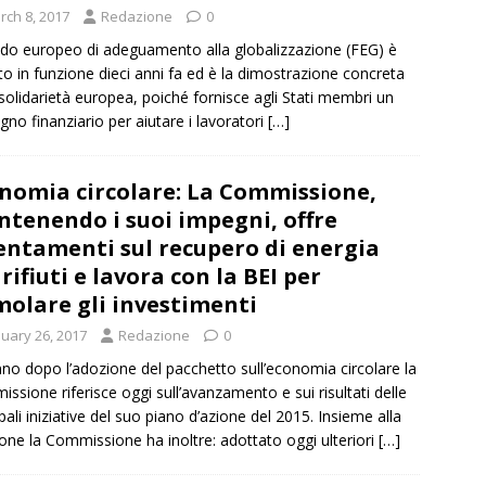
rch 8, 2017
Redazione
0
ndo europeo di adeguamento alla globalizzazione (FEG) è
to in funzione dieci anni fa ed è la dimostrazione concreta
 solidarietà europea, poiché fornisce agli Stati membri un
gno finanziario per aiutare i lavoratori
[…]
nomia circolare: La Commissione,
tenendo i suoi impegni, offre
entamenti sul recupero di energia
 rifiuti e lavora con la BEI per
molare gli investimenti
nuary 26, 2017
Redazione
0
no dopo l’adozione del pacchetto sull’economia circolare la
ssione riferisce oggi sull’avanzamento e sui risultati delle
ipali iniziative del suo piano d’azione del 2015. Insieme alla
ione la Commissione ha inoltre: adottato oggi ulteriori
[…]