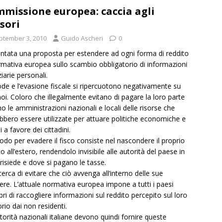
missione europea: caccia agli
sori
ptember 3, 2010
Guido Ascheri
0
ntata una proposta per estendere ad ogni forma di reddito
rmativa europea sullo scambio obbligatorio di informazioni
iarie personali.
ode e l’evasione fiscale si ripercuotono negativamente su
 noi. Coloro che illegalmente evitano di pagare la loro parte
no le amministrazioni nazionali e locali delle risorse che
bbero essere utilizzate per attuare politiche economiche e
i a favore dei cittadini.
do per evadere il fisco consiste nel nascondere il proprio
to all’estero, rendendolo invisibile alle autorità del paese in
i risiede e dove si pagano le tasse.
cerca di evitare che ciò avvenga all’interno delle sue
iere. L’attuale normativa europea impone a tutti i paesi
i di raccogliere informazioni sul reddito percepito sul loro
orio dai non residenti.
torità nazionali italiane devono quindi fornire queste