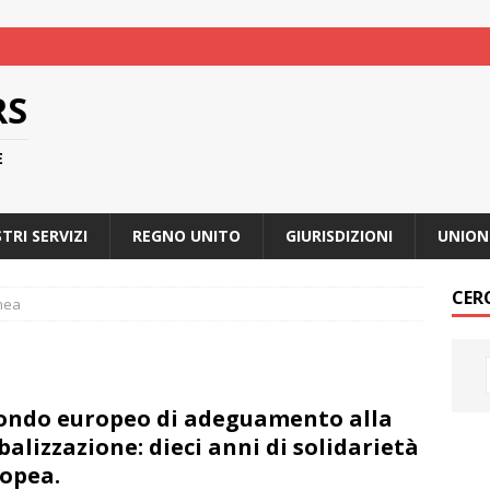
RS
E
STRI SERVIZI
REGNO UNITO
GIURISDIZIONI
UNION
CER
nea
Fondo europeo di adeguamento alla
balizzazione: dieci anni di solidarietà
opea.