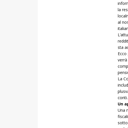
infor
la re
local
al no
italia
L’att
reddi
sta a
Ecco 
verrà
compe
pensi
La Co
inclu
plusva
conti.
Un a
Una n
fisca
sottos