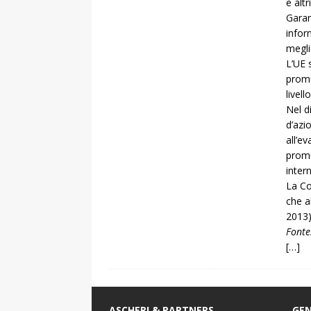
e altr
Garan
infor
megli
L’UE 
promu
livel
Nel d
d’azi
all’ev
promu
inter
La Co
che a
2013)
Fonte
[…]
ASCHERI & PARTNERS
GEN