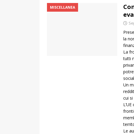
Com
MISCELLANEA
eva
Se
Prese
la no
finanz
La fr
tutti
priva
potre
social
Un mo
reddi
cui s
L’UE 
front
membr
territ
Le au