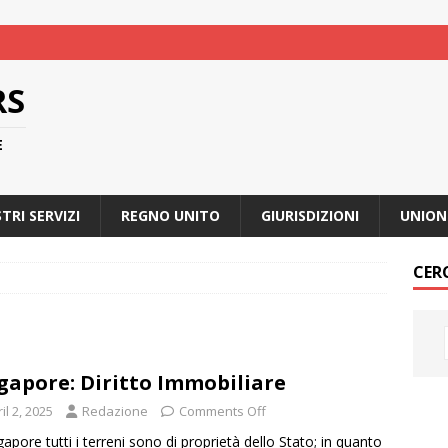
RS
E
STRI SERVIZI
REGNO UNITO
GIURISDIZIONI
UNION
CER
gapore: Diritto Immobiliare
il 2, 2025
Redazione
Comments Off
gapore tutti i terreni sono di proprietà dello Stato; in quanto