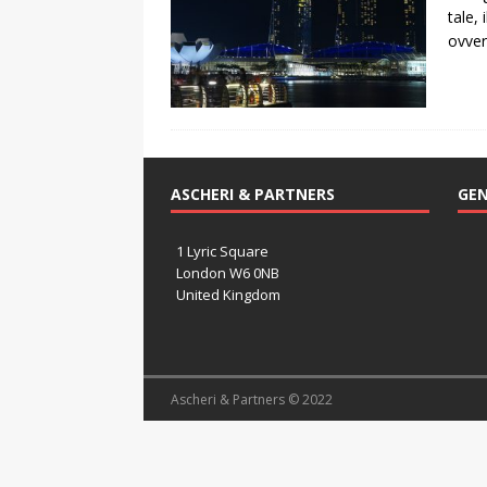
tale,
ovvero
ASCHERI & PARTNERS
GEN
1 Lyric Square
London W6 0NB
United Kingdom
Ascheri & Partners © 2022