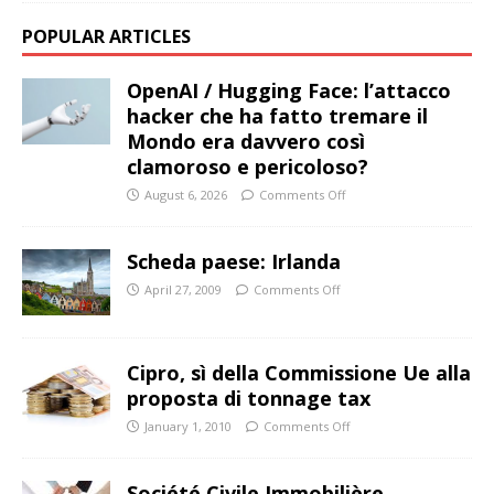
POPULAR ARTICLES
OpenAI / Hugging Face: l’attacco
hacker che ha fatto tremare il
Mondo era davvero così
clamoroso e pericoloso?
August 6, 2026
Comments Off
Scheda paese: Irlanda
April 27, 2009
Comments Off
Cipro, sì della Commissione Ue alla
proposta di tonnage tax
January 1, 2010
Comments Off
Société Civile Immobilière