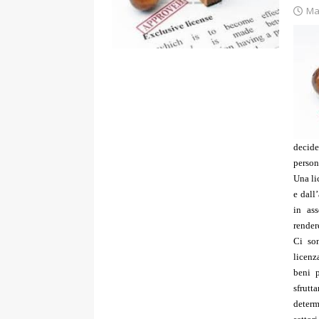
Ma
decide
person
Una lic
e dall’
in ass
render
Ci son
licenz
beni p
sfrut
determi