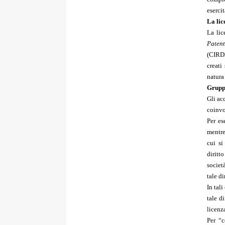
esercit
La lic
La lic
Paten
(CIRD
creati
natura
Grupp
Gli ac
coinvo
Per es
mentre
cui si
diritto
societ
tale di
In tal
tale d
licenza
Per “c