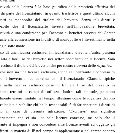
 o territori.
usività della licenza è la base giuridica della proprietà effettiva del
o da parte del licenziatario, in quanto trasferisce a quest’ultimo alcuni
ritti di monopolio del titolare del brevetto. Senza tali diritti è
babile che il licenziatario investa nell’innovazione brevettata.
usività è una condizione per l’accesso ai benefici previsti dal
Patent
azie alla connessione tra il diritto di monopolio e l’investimento nella
ogia sottostante.
so di una licenza esclusiva, il licenziatario diventa l’unica persona
zzata a fare uso del brevetto nei settori specificati nella licenza. Sarà
 escluso il titolare del brevetto, che per contro riceverà delle
royalties
.
che non sia una licenza esclusiva, anche al licenziante è concesso di
are il brevetto in concorrenza con il licenziatario. Clausole tipiche
te nella licenza esclusiva possono limitare l’uso del brevetto in
inati territori e campi di utilizzo. Inoltre tali clausole, potranno
lmente essere limitate nel tempo, illustrare come le royalties devono
calcolate e stabilire chi ha la responsabilità di far rispettare i diritti di
tto in caso di presunta infrazione. “
Exclusive
” non significa
sariamente che ci sia una sola licenza concessa, ma solo che il
iante si impegna a non concedere altre licenze aventi ad oggetto gli
 diritti in materia di IP nel campo di applicazione o nel campo coperto