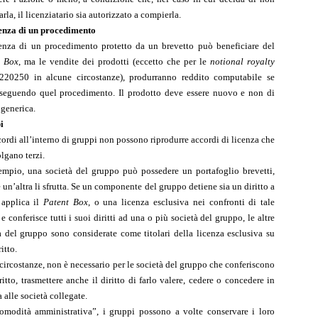
arla, il licenziatario sia autorizzato a compierla.
enza di un procedimento
enza di un procedimento protetto da un brevetto può beneficiare del
t Box
, ma le vendite dei prodotti (eccetto che per le
notional royalty
220250 in alcune circostanze), produrranno reddito computabile se
 seguendo quel procedimento. Il prodotto deve essere nuovo e non di
 generica.
i
cordi all’interno di gruppi non possono riprodurre accordi di licenza che
lgano terzi.
empio, una società del gruppo può possedere un portafoglio brevetti,
 un’altra li sfrutta. Se un componente del gruppo detiene sia un diritto a
 applica il
Patent Box
, o una licenza esclusiva nei confronti di tale
 e conferisce tutti i suoi diritti ad una o più società del gruppo, le altre
à del gruppo sono considerate come titolari della licenza esclusiva su
ritto.
i circostanze, non è necessario per le società del gruppo che conferiscono
iritto, trasmettere anche il diritto di farlo valere, cedere o concedere in
 alle società collegate.
omodità amministrativa”, i gruppi possono a volte conservare i loro