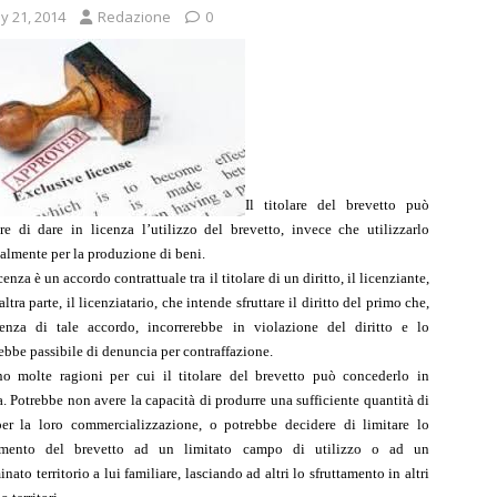
y 21, 2014
Redazione
0
Il titolare del brevetto può
re di dare in licenza l’utilizzo del brevetto, invece che utilizzarlo
almente per la produzione di beni.
enza è un accordo contrattuale tra il titolare di un diritto, il licenziante,
altra parte, il licenziatario, che intende sfruttare il diritto del primo che,
enza di tale accordo, incorrerebbe in violazione del diritto e lo
ebbe passibile di denuncia per contraffazione.
o molte ragioni per cui il titolare del brevetto può concederlo in
a. Potrebbe non avere la capacità di produrre una sufficiente quantità di
er la loro commercializzazione, o potrebbe decidere di limitare lo
tamento del brevetto ad un limitato campo di utilizzo o ad un
nato territorio a lui familiare, lasciando ad altri lo sfruttamento in altri