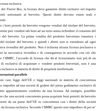
licenza esclusiva.
i del
Patent Box
, la licenza deve garantire diritti esclusivi nel rispetto
ritti sottostanti al brevetto. Questi diritti devono essere reali e
iali.
 i beni protetti da brevetto vengono venduti dal titolare del brevetto,
irente può vendere tali beni ad un terzo senza richiedere il consenso del
re del brevetto. La prima vendita del prodotto brevettato esaurisce i
i del titolare del brevetto e quindi i diritti non si estendono ad ogni
siva rivendita del prodotto. Non è richiesta alcuna licenza (esclusiva o
er la successiva rivendita e di conseguenza in accordo con ciò che
e l’
HMRC
, l’accordo di licenza che dà al licenziatario non più di un
o di esclusiva di acquistare e vendere prodotti brevettati, non è una
 esclusiva in materia di diritti di proprietà intellettuale.
ortazioni parallele
uni casi, leggi dell’UE e leggi nazionali in materia di concorrenza
o impedire ad una società di godere del pieno godimento esclusivo di
itto apparentemente conferito da una licenza. Ad esempio, potrebbe
re che una società concorrente possa acquisire beni protetti da brevetto
ienti da un paese dell’UE in concorrenza con i diritti della società
i da licenza esclusiva. Secondo l’
HMRC
questo non impedisce di per se’