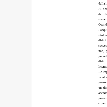
dalla 
Ai fin
dei di
sostanz
Quando
l’acqu
titola
diritt
succes
non) p
preved
diritt
licenza
Le imp
In alc
posson
un dir
accade
proven
copert