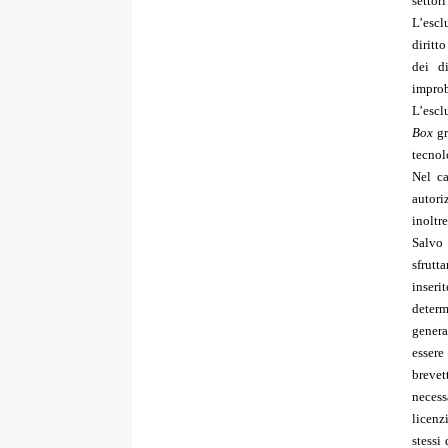
settori
L’escl
diritt
dei di
impro
L’escl
Box
gr
tecnol
Nel ca
autori
inoltre
Salvo 
sfrutt
inseri
determ
genera
essere 
breve
neces
licenz
stessi