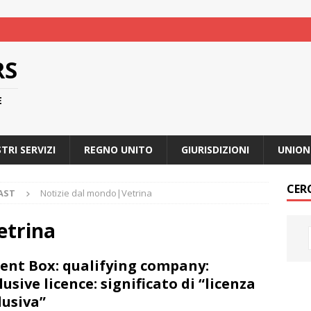
RS
E
STRI SERVIZI
REGNO UNITO
GIURISDIZIONI
UNION
CER
AST
Notizie dal mondo|Vetrina
etrina
ent Box: qualifying company:
lusive licence: significato di “licenza
lusiva”