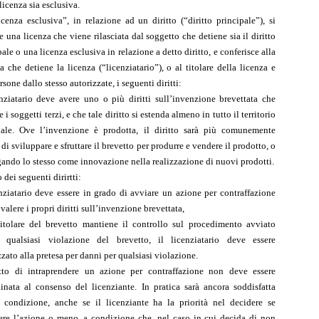
licenza sia esclusiva.
icenza esclusiva”, in relazione ad un diritto (“diritto principale”), si
e una licenza che viene rilasciata dal soggetto che detiene sia il diritto
pale o una licenza esclusiva in relazione a detto diritto, e conferisce alla
a che detiene la licenza (“licenziatario”), o al titolare della licenza e
rsone dallo stesso autorizzate, i seguenti diritti:
enziatario deve avere uno o più diritti sull’invenzione brevettata che
 i soggetti terzi, e che tale diritto si estenda almeno in tutto il territorio
ale. Ove l’invenzione è prodotta, il diritto sarà più comunemente
 di sviluppare e sfruttare il brevetto per produrre e vendere il prodotto, o
ando lo stesso come innovazione nella realizzazione di nuovi prodotti.
 dei seguenti dirirtti:
enziatario deve essere in grado di avviare un azione per contraffazione
 valere i propri diritti sull’invenzione brevettata,
titolare del brevetto mantiene il controllo sul procedimento avviato
o qualsiasi violazione del brevetto, il licenziatario deve essere
zzato alla pretesa per danni per qualsiasi violazione.
itto di intraprendere un azione per contraffazione non deve essere
inata al consenso del licenziante. In pratica sarà ancora soddisfatta
 condizione, anche se il licenziante ha la priorità nel decidere se
re l’azione o meno, a condizione che, nel caso in cui decida di non