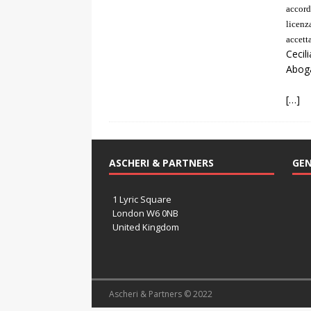
accord
licenz
accetta
Cecil
Abog
[…]
ASCHERI & PARTNERS
GEN
1 Lyric Square
London W6 0NB
United Kingdom
Ascheri & Partners © 2022