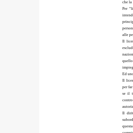
che la 
Per “l
intend
princi
person
alle pe
Il lic
esclude
nazion
quello
impieg
Ed uno
Il lic
per far
se il 
contr
autori
Il dir
subord
questa
compie