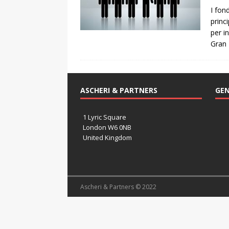
I fon
princ
per in
Gran 
ASCHERI & PARTNERS
GEN
1 Lyric Square
London W6 0NB
United Kingdom
Ascheri & Partners © 2022