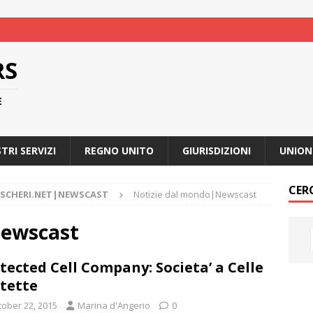
RS
E
STRI SERVIZI
REGNO UNITO
GIURISDIZIONI
UNION
CER
ASCHERI.NET|NEWSCAST
Notizie dal mondo|Newscast
Newscast
tected Cell Company: Societa’ a Celle
tette
tober 22, 2015
Marina d'Angerio
0