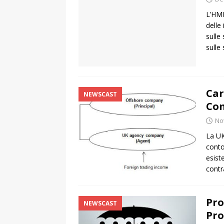
L’HMR
delle
sulle
sulle
Car
NEWSCAST
Co
No
La UK
conto
esist
contr
Pro
NEWSCAST
Pro