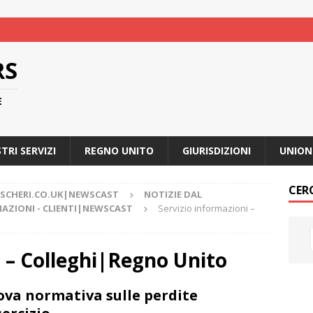
RS
E
STRI SERVIZI
REGNO UNITO
GIURISDIZIONI
UNION
CER
ASCHERI.CO.UK|NEWSCAST
NOTIZIE DAL
MAZIONI - CLIENTI|NEWSCAST
Servizio informazioni –
i – Colleghi|Regno Unito
va normativa sulle perdite