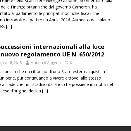
ncelliere dello Scacchiere George Osborne, riconfermato alla
 delle Finanze britanniche dal governo Cameron, ha
ntato al parlamento le principali modifiche fiscali che
no introdotte a partire da Aprile 2016. Aumento del salario
mo,
[…]
successioni internazionali alla luce
 nuovo regolamento UE N. 650/2012
gust 18, 2015
Marina d'Angerio
0
a spesso che un cittadino di uno Stato estero acquisti in
a un bene, pur continuando a vivere altrove, allo stesso
accade che un cittadino italiano, che possiede immobili nel
aese d’origine, decida
[…]