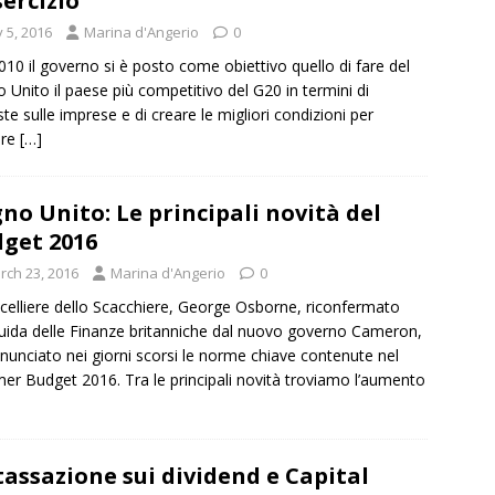
sercizio
y 5, 2016
Marina d'Angerio
0
010 il governo si è posto come obiettivo quello di fare del
 Unito il paese più competitivo del G20 in termini di
te sulle imprese e di creare le migliori condizioni per
ire
[…]
no Unito: Le principali novità del
get 2016
rch 23, 2016
Marina d'Angerio
0
ncelliere dello Scacchiere, George Osborne, riconfermato
guida delle Finanze britanniche dal nuovo governo Cameron,
nunciato nei giorni scorsi le norme chiave contenute nel
r Budget 2016. Tra le principali novità troviamo l’aumento
tassazione sui dividend e Capital