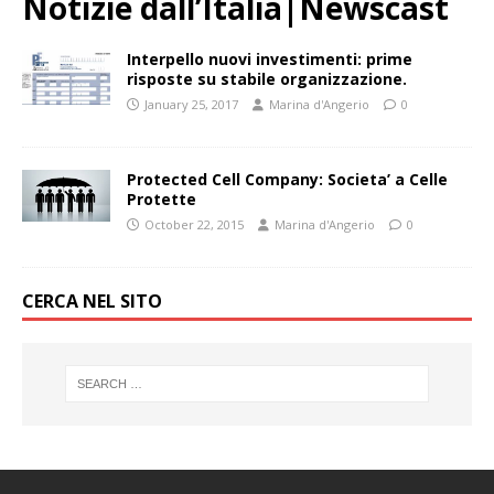
Notizie dall’Italia|Newscast
Interpello nuovi investimenti: prime
risposte su stabile organizzazione.
January 25, 2017
Marina d'Angerio
0
Protected Cell Company: Societa’ a Celle
Protette
October 22, 2015
Marina d'Angerio
0
CERCA NEL SITO