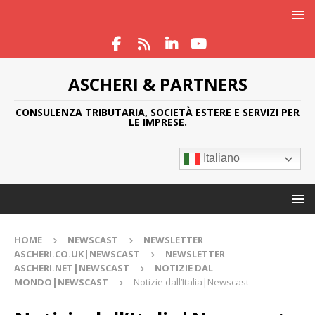
ASCHERI & PARTNERS
CONSULENZA TRIBUTARIA, SOCIETÀ ESTERE E SERVIZI PER
LE IMPRESE.
Italiano
HOME
NEWSCAST
NEWSLETTER
ASCHERI.CO.UK|NEWSCAST
NEWSLETTER
ASCHERI.NET|NEWSCAST
NOTIZIE DAL
MONDO|NEWSCAST
Notizie dall’Italia|Newscast