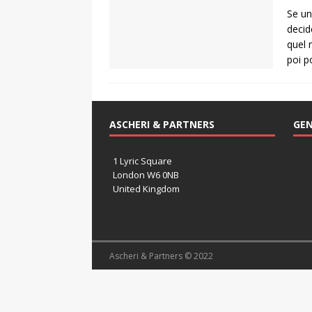
Se un
decid
quel 
poi p
ASCHERI & PARTNERS
GEN
1 Lyric Square
London W6 0NB
United Kingdom
Ascheri & Partners © 2022