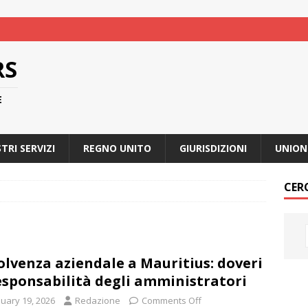
RS
E
STRI SERVIZI
REGNO UNITO
GIURISDIZIONI
UNION
CER
olvenza aziendale a Mauritius: doveri
esponsabilità degli amministratori
nuary 19, 2026
Redazione
Comments Off