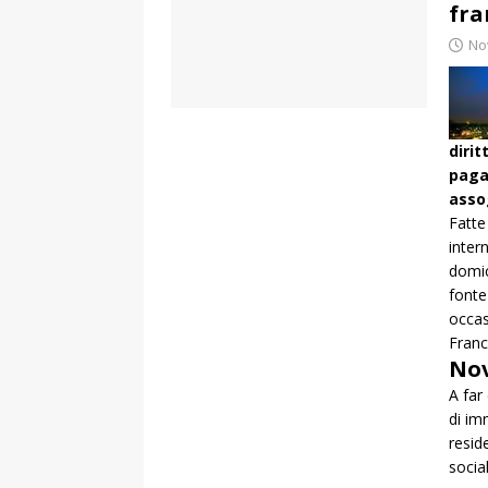
fra
No
diri
pagat
asso
Fatte
inter
domic
fonte
occas
Franc
Nov
A far
di im
resid
socia