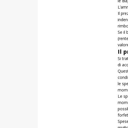
le di
L’amm
Il pr
inden
rimbo
Se il
(rent
valore
Il 
Si tr
di ac
Quest
condi
le sp
momen
Le sp
momen
possi
forfe
Spese
migli