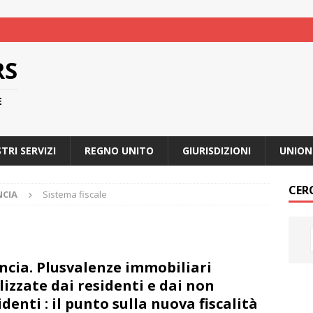
RS
E
STRI SERVIZI
REGNO UNITO
GIURISDIZIONI
UNION
CER
NCIA
Sistema fiscale
ncia. Plusvalenze immobiliari
lizzate dai residenti e dai non
identi : il punto sulla nuova fiscalità