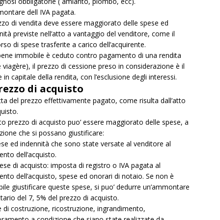
agnosi obbligatorie ( amianto, piombo, ecc).
ontare dell IVA pagata.
ezzo di vendita deve essere maggiorato delle spese ed
nità previste nell’atto a vantaggio del venditore, come il
rso di spese trasferite a carico dell’acquirente.
 bene immobile è ceduto contro pagamento di una rendita
e viagère), il prezzo di cessione preso in considerazione è il
 in capitale della rendita, con l’esclusione degli interessi.
prezzo di acquisto
atta del prezzo effettivamente pagato, come risulta dall’atto
quisto.
o prezzo di acquisto puo’ essere maggiorato delle spese, a
zione che si possano giustificare:
ese ed indennità che sono state versate al venditore al
to dell’acquisto.
ese di acquisto: imposta di registro o IVA pagata al
to dell’acquisto, spese ed onorari di notaio. Se non è
bile giustificare queste spese, si puo’ dedurre un’ammontare
ttario del 7, 5% del prezzo di acquisto.
 di costruzione, ricostruzione, ingrandimento,
oramento a condizione che siano state realizzate da