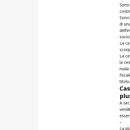
Sono 
costr
Sono 
di un
dell’
socio
La ce
scorp
La ce
la c
nuda p
fisca
titolo
Cas
plu
A sec
vendi
esser
– La 
La pl