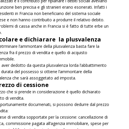
lizzati e il contributo per ripianare i debiti sociali avevano
unzione ben precisa e gli stranieri erano esonerati. Infatti i
esidenti in Francia non beneficiano del sistema sociale
ese e non hanno contribuito a produrre il relativo debito.
roblemi di cassa anche in Francia si è fatto di tutte erbe un
.
colare e dichiarare la plusvalenza
etrminare l’ammontare della plusvalenza basta fare la
renza fra il prezzo di vendita e quello di acquisto
immobile.
aver dedotto da questa plusvalenza lorda l’abbattimento
a durata del possesso si ottiene l’ammontare della
alenza che sarà assoggetato ad imposta.
prezzo di cessione
ezzo che si prende in considerazione è quello dichiarato
tto di vendita.
portunamente documenati, si possono dedurre dal prezzo
dita:
ese di vendita sopportate per la cessione: cancellazione di
ca, commissione pagata all’agenzia immobiliare, spese per