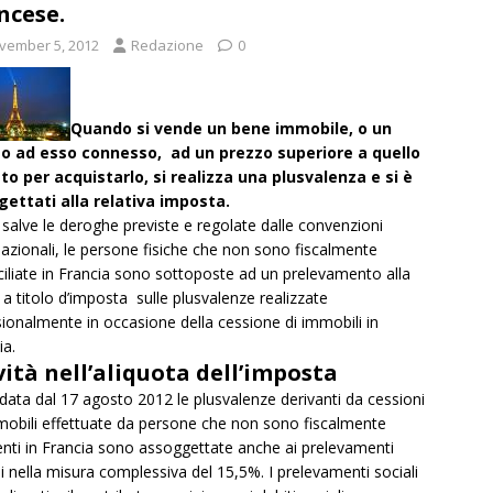
ncese.
vember 5, 2012
Redazione
0
Quando si vende un bene immobile, o un
tto ad esso connesso, ad un prezzo superiore a quello
o per acquistarlo, si realizza una plusvalenza e si è
gettati alla relativa imposta.
 salve le deroghe previste e regolate dalle convenzioni
nazionali, le persone fisiche che non sono fiscalmente
iliate in Francia sono sottoposte ad un prelevamento alla
 a titolo d’imposta sulle plusvalenze realizzate
ionalmente in occasione della cessione di immobili in
ia.
ità nell’aliquota dell’imposta
 data dal 17 agosto 2012 le plusvalenze derivanti da cessioni
mobili effettuate da persone che non sono fiscalmente
enti in Francia sono assoggettate anche ai prelevamenti
li nella misura complessiva del 15,5%. I prelevamenti sociali