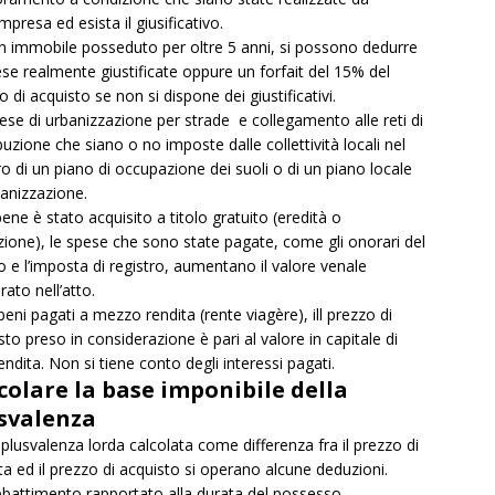
mpresa ed esista il giusificativo.
n immobile posseduto per oltre 5 anni, si possono dedurre
ese realmente giustificate oppure un forfait del 15% del
o di acquisto se non si dispone dei giustificativi.
ese di urbanizzazione per strade e collegamento alle reti di
ibuzione che siano o no imposte dalle collettività locali nel
o di un piano di occupazione dei suoli o di un piano locale
banizzazione.
 bene è stato acquisito a titolo gratuito (eredità o
ione), le spese che sono state pagate, come gli onorari del
o e l’imposta di registro, aumentano il valore venale
rato nell’atto.
 beni pagati a mezzo rendita (rente viagère), ill prezzo di
sto preso in considerazione è pari al valore in capitale di
rendita. Non si tiene conto degli interessi pagati.
colare la base imponibile della
svalenza
 plusvalenza lorda calcolata come differenza fra il prezzo di
ta ed il prezzo di acquisto si operano alcune deduzioni.
battimento rapportato alla durata del possesso.