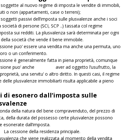
soggette al nuovo regime di imposta le vendite di immobili,
uiti o non (appartamenti, case o terreni);
soggetti passivi dell’imposta sulle plusvalenze anche i soci
a società di persone (SCI, SCP ..) tassata col regime
imposta sui redditi. La plusvalenza sarà determinata per ogni
 della società che vende il bene immobile.
ssione puo’ essere una vendita ma anche una permuta, uno
oro o un conferimento.
ssione è generalmente fatta in piena proprietà, comunque
essione puo’ anche aver ad oggetto l’usufrutto, la
roprietà, una servitu’ o altro diritto. In questi casi, il regime
le delle plusvalenze immobiliarti risulta applicabile a pieno
.
i di esonero dall’imposta sulle
svalenze
onda della natura del bene compravenduto, del prezzo di
ta, della durata del possesso certe plusvalenze possono
e esonerate dall’imposta.
cessione della residenza principale.
usvalenza che viene realizzata al momento della vendita