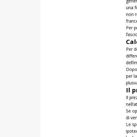
genera
una f
non r
franc
Per p
fascio
Cal
Per d
diffe
dell’
Dopo 
per l
plusv
Il 
Il pr
nell’a
Se op
di ven
Le sp
ipote