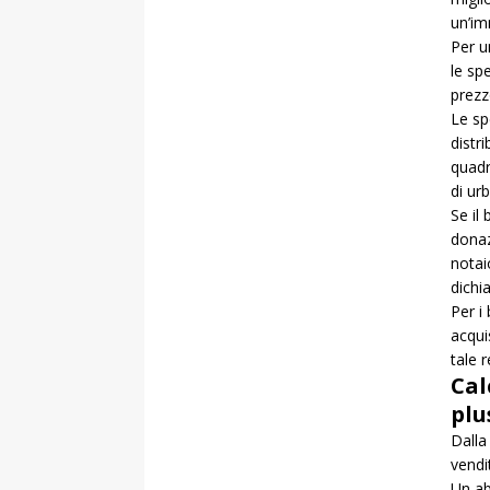
un’im
Per u
le sp
prezz
Le sp
distr
quadr
di ur
Se il
donaz
notai
dichia
Per i
acqui
tale 
Cal
plu
Dalla
vendi
Un ab