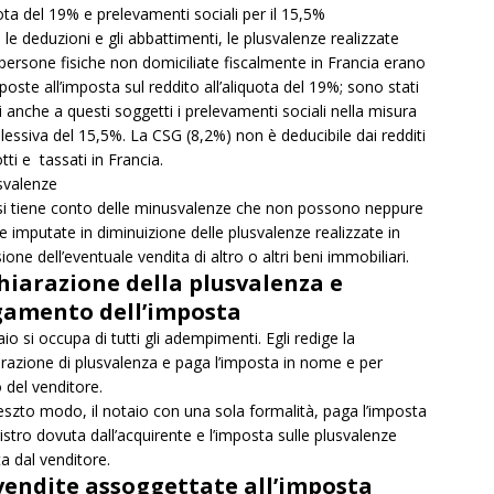
ota del 19% e prelevamenti sociali per il 15,5%
le deduzioni e gli abbattimenti, le plusvalenze realizzate
 persone fisiche non domiciliate fiscalmente in Francia erano
poste all’imposta sul reddito all’aliquota del 19%; sono stati
i anche a questi soggetti i prelevamenti sociali nella misura
essiva del 15,5%. La CSG (8,2%) non è deducibile dai redditi
tti e tassati in Francia.
svalenze
i tiene conto delle minusvalenze che non possono neppure
e imputate in diminuizione delle plusvalenze realizzate in
ione dell’eventuale vendita di altro o altri beni immobiliari.
hiarazione della plusvalenza e
amento dell’imposta
aio si occupa di tutti gli adempimenti. Egli redige la
arazione di plusvalenza e paga l’imposta in nome e per
 del venditore.
eszto modo, il notaio con una sola formalità, paga l’imposta
gistro dovuta dall’acquirente e l’imposta sulle plusvalenze
a dal venditore.
vendite assoggettate all’imposta