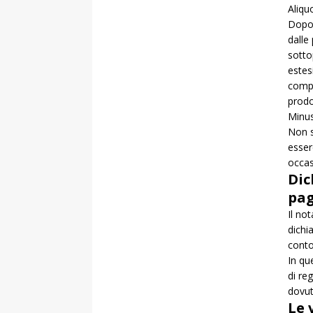
Aliqu
Dopo 
dalle
sotto
estes
compl
prodo
Minu
Non s
esser
occas
Dic
pag
Il not
dichi
conto
In qu
di re
dovut
Le 