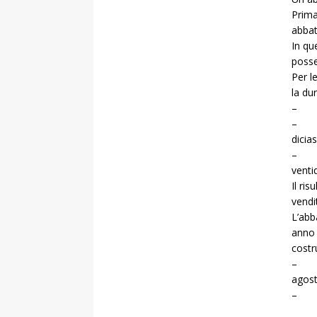
Prima
abbat
In qu
poss
Per l
la du
– 2%
– 4%
dicia
– 8%
venti
Il ri
vendi
L’abb
anno 
costr
– Una
agost
– La