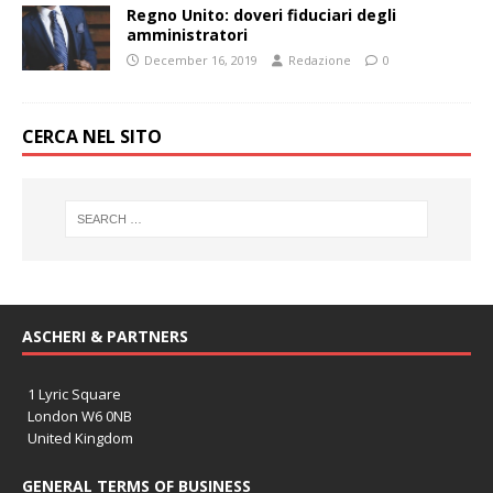
Regno Unito: doveri fiduciari degli
amministratori
December 16, 2019
Redazione
0
CERCA NEL SITO
ASCHERI & PARTNERS
1 Lyric Square
London W6 0NB
United Kingdom
GENERAL TERMS OF BUSINESS