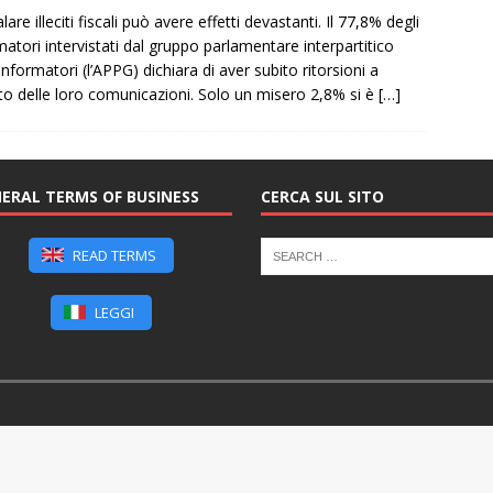
are illeciti fiscali può avere effetti devastanti. Il 77,8% degli
matori intervistati dal gruppo parlamentare interpartitico
 informatori (l’APPG) dichiara di aver subito ritorsioni a
to delle loro comunicazioni. Solo un misero 2,8% si è
[…]
ERAL TERMS OF BUSINESS
CERCA SUL SITO
READ TERMS
LEGGI