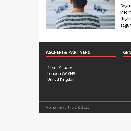
Segnal
infor
degli
segui
ASCHERI & PARTNERS
GEN
1 Lyric Square
London W6 0NB
United Kingdom
Ascheri & Partners © 2022