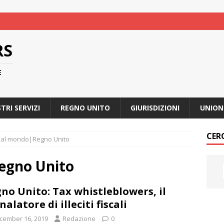
RS
E
STRI SERVIZI
REGNO UNITO
GIURISDIZIONI
UNION
CER
 dal mondo|Regno Unito
egno Unito
no Unito: Tax whistleblowers, il
nalatore di illeciti fiscali
cember 16, 2019
Redazione
0