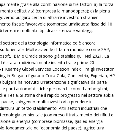
cipalmente grazie alla combinazione di tre fattori: a) la forza
lgimento dell’attività (compresa la manodopera); c) la piena
overno bulgaro cerca di attrarre investitori stranieri
amento fiscale favorevole (compresa un’aliquota fissa del 10
 terreni e molti altri tipi di assistenza e vantaggi.
el settore della tecnologia informatica ed è ancora
pa sudorientale. Molte aziende di fama mondiale come SAP,
oft, IBM e Oracle si sono già stabilite qui. Nel 2021, La
d è stata tradizionalmente inserita tra le prime 20
T Kearney Global Services Location Index. Tra gli investitori
rcing in Bulgaria figurano Coca-Cola, Concentrix, Experian, HP
a bulgara ha ricevuto un’attenzione significativa da parte
nti e parti automobilistiche per marchi come Lamborghini,
 Tesla. Si stima che il rapido progresso nel settore abbia
 paese, spingendo molti investitori a prendere in
ittura un terzo stabilimento. Altri settori industriali che
tecnologia ambientale (compreso il trattamento dei rifiuti e
razione di energia (comprese biomasse, gas ed energia
uolo fondamentale nell’economia del paese), agricoltura