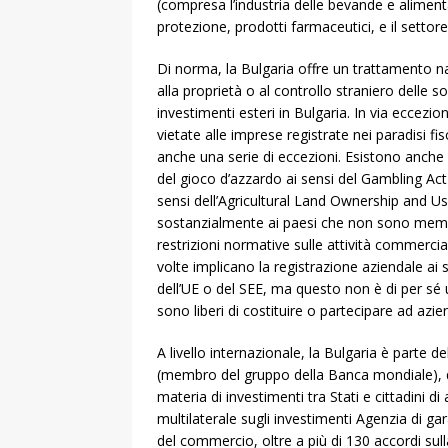
(compresa l’industria delle bevande e aliment
protezione, prodotti farmaceutici, e il settor
Di norma, la Bulgaria offre un trattamento nazi
alla proprietà o al controllo straniero delle s
investimenti esteri in Bulgaria. In via eccezi
vietate alle imprese registrate nei paradisi fis
anche una serie di eccezioni. Esistono anche re
del gioco d’azzardo ai sensi del Gambling Act d
sensi dell’Agricultural Land Ownership and Use
sostanzialmente ai paesi che non sono memb
restrizioni normative sulle attività commercial
volte implicano la registrazione aziendale ai 
dell’UE o del SEE, ma questo non è di per sé un
sono liberi di costituire o partecipare ad azie
A livello internazionale, la Bulgaria è parte de
(membro del gruppo della Banca mondiale), de
materia di investimenti tra Stati e cittadini di 
multilaterale sugli investimenti Agenzia di ga
del commercio, oltre a più di 130 accordi sul