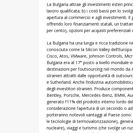
La Bulgaria attrae gli investimenti esteri prin
lavoro qualificata; b) i costi bassi per lo svo
apertura al commercio e agli investimenti. Il g
offrendo loro finanziamenti statali, un tratt
per cento), opzioni per acquisti preferenziali di
La Bulgaria ha una lunga e ricca tradizione n
conosciuta come la Silicon Valley dell’Euro
Cisco, Atos, VMware, Johnson Controls, Micros
Bulgaria era al 17° posto a livello mondiale e
destinazioni per l’outsourcing nel mondo da A
stranieri attratti dalle opportunità di outsou
e Sutherland. Anche l’industria automobilistic
degli investitori stranieri. Produce compone
Bentley, Porsche, Mercedes-Benz, BMW, Audi e
generato l’11% del prodotto interno lordo del
considerazione l’apertura di un secondo o addir
porteranno notevoli vantaggi al Paese sono: 
le tecnologie di termovalorizzazione), gene
nucleare), viaggi e turismo (che svolge un r