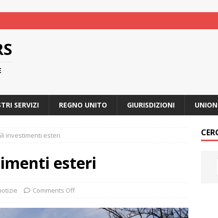
RS
E
STRI SERVIZI
REGNO UNITO
GIURISDIZIONI
UNION
CER
li investimenti esteri
timenti esteri
notizie
Comments Off