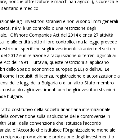
are, nonché attrezzature e macchinari agricoli), sicurezza e
e sanitario e medico.
onale agli investitori stranieri e non vi sono limiti generali
ocietà, né vi è un controllo o una restrizione degli
onale, l’Offshore Companies Act del 2014 elenca 27 attività
cali e alle entità sotto il loro controllo, ma la legge prevede
strizioni specifiche sugli investimenti stranieri nel settore
el 2012 e in relazione all’acquisizione di terreni agricoli ai
 Act del 1991. Tuttavia, queste restrizioni si applicano
ri dello Spazio economico europeo (SEE) o dell’UE. Le
i come i requisiti di licenza, registrazione e autorizzazione a
sensi delle leggi della Bulgaria o di un altro Stato membro
 ostacolo agli investimenti perché gli investitori stranieri
nde bulgare.
ll’atto costitutivo della società finanziaria internazionale
lla convenzione sulla risoluzione delle controversie in
altri Stati, della convenzione che istituisce l’accordo
ranzia, e l’Accordo che istituisce l’Organizzazione mondiale
la reciproca promozione e protezione degli investimenti o