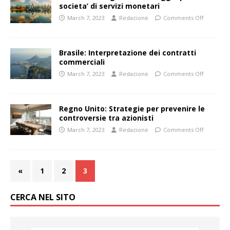
societa’ di servizi monetari
March 7, 2023
Redazione
Comments Off
Brasile: Interpretazione dei contratti
commerciali
March 7, 2023
Redazione
Comments Off
Regno Unito: Strategie per prevenire le
controversie tra azionisti
March 7, 2023
Redazione
Comments Off
«
1
2
3
CERCA NEL SITO