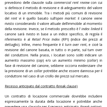
prevedono delle clausole sulla
commercial rent review
con cui
si definisce il metodo di revisione e di adeguamento del valore
locativo di un immobile. Tra i metodi più comuni di revisione
del
rent
vi è quello basato sull’
open market
: il canone viene
rivisto considerando il valore attuale dell’immobile al momento
della revisione. Invece, se il metodo prescelto è l’
index linked
il
canone sarà rivisto in base a un indice specifico, di regola il
riferimento è al
Retail Price Index
(RPI) (indice dei prezzi al
dettaglio). Infine, meno frequente è il
turn over rent
, e cioè la
revisione del canone basata, in tutto o in parte, sul turn over
del conduttore. Nella prassi, i locatari sono soliti indicare un
aumento massimo (
cap
) e/o un aumento minimo (
collar
) in
fase di revisione del canone, sebbene occorra evidenziare che
la previsione di un
collar
potrebbe anche essere dannosa per il
conduttore nel caso di un crollo dei prezzi sul mercato.
Recesso anticipato dal contratto (break clause)
Un contratto di locazione commerciale dovrebbe includere
espressamente la durata della locazione e potrebbe anche
prevedere una clausola per il recesso anticipato (
break option
).