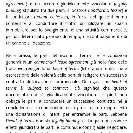
agreement
) è un accordo giuridicamente vincolante (
legally
binding
) stipulato tra due parti, il locatore (
landlord
o
lessor
) e
il conduttore (
tenant
o
lessee
), in forza del quale il primo
conferisce al conduttore il diritto di utilizzare un spazio
immobiliare per lo svolgimento di una attività commerciale,
per un determinato periodo di tempo, dietro il pagamento di
un canone di locazione.
Nella prassi, le parti definiscono i termini e le condizioni
generali di un
commercial lease agreement
già nella fase delle
trattative, redigendo un
head of terms
(lettera di intenti), che è
espressione della volontà delle parti di redigere un successivo
contratto di locazione commerciale. Di regola, un
head of
terms
è “
subject to contract
”, ciò significa che questo
documento non è giuridicamente vincolante e quindi non
obbliga le parti a concludere un successivo contratto né a
concluderlo alle condizioni in esso previste, ma rappresenta
una dichiarazione di intenti per entrambe le parti. Sebbene
l’
head of terms
non sia
legally binding
, e dunque non produce
effetti giuridici tra le parti, è comunque consigliabile negoziare,