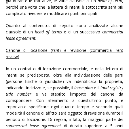
già durante le trattative, le varie clausole di un
head of term
,
perché una volta che la lettera di intenti è sottoscritta sarà più
complicato rivedere e modificare i punti principali.
Quanto al contenuto, di seguito sono analizzate alcune
clausole di un
head of terms
e di un successivo
commercial
lease agreement.
Canone di locazione (
rent
) e revisione (commercial rent
review)
In un contratto di locazione commerciale, e nella lettera di
intenti se predisposta, oltre alla individuazione delle parti
(persone fisiche o giuridiche) va indentificata la proprietà,
indicando l’indirizzo e, se possibile, il
lease plan
e il
land registry
title number
e va stabilito l’importo del canone da
corrispondere. Con riferimento a quest’ultimo punto, è
importante specificare ogni quanto tempo e secondo quali
modalità il canone di affitto sarà oggetto di revisione durante il
periodo di locazione. Di regola, infatti, la maggior parte dei
commercial lease agreement
di durata superiore a 5 anni